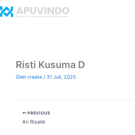
Lewati
ke
Home
Tenta
konten
Risti Kusuma D
Oleh
creata
/
31 Juli, 2025
PREVIOUS
Ari Rizaldi