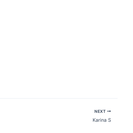
nggotaan
Hubungi Kami
EN
ID
NEXT
Karina S